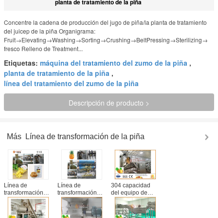
planta de tratamiento de la piña
Concentre la cadena de producción del jugo de piña/la planta de tratamiento
del juicep de la piña Organigrama:
Fruit→Elevating→Washing→Sorting→Crushing→BeltPressing→Sterilizing→
fresco Relleno de Treatment...
Etiquetas:
máquina del tratamiento del zumo de la piña
,
planta de tratamiento de la piña
,
línea del tratamiento del zumo de la piña
Descripción de producto >
Más
Línea de transformación de la piña
Línea de
Línea de
304 capacidad
transformación
transformación
del equipo de
preservada
automática de la
proceso de la
secada
piña del proceso
piña del
automática de la
de fruta máquina
concentrado del